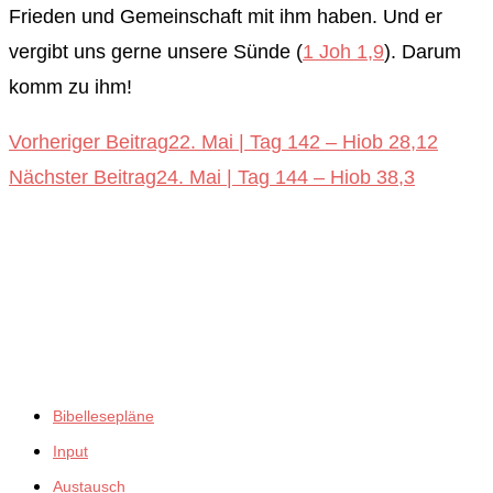
Frieden und Gemeinschaft mit ihm haben. Und er
vergibt uns gerne unsere Sünde (
1 Joh 1,9
). Darum
komm zu ihm!
Weitere
Vorheriger Beitrag
22. Mai | Tag 142 – Hiob 28,12
Nächster Beitrag
24. Mai | Tag 144 – Hiob 38,3
Artikel
ansehen
empfiehlt:
Bibellesepläne
Input
Austausch