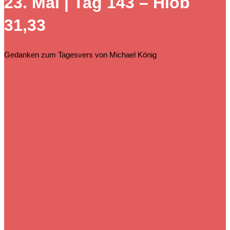
23. Mai | Tag 143 – Hiob
durchsuchen
31,33
Gedanken zum Tagesvers von Michael König