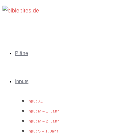
Zum
Inhalt
springen
Pläne
Inputs
Input XL
Input M – 1. Jahr
Input M – 2. Jahr
Input S – 1. Jahr