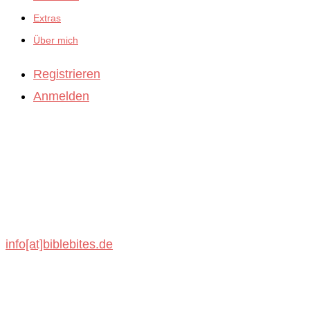
Extras
Über mich
Registrieren
Anmelden
BibleBites
Michael König
Schönbronner Weg 47
72218 Wildberg
info[at]biblebites.de