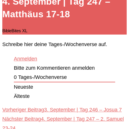
4. September | Tag 247 –
durchsuchen
Matthäus 17-18
BibleBites XL
Schreibe hier deine Tages-/Wochenverse auf.
Anmelden
Bitte zum Kommentieren anmelden
0
Tages-/Wochenverse
Neueste
Älteste
Weitere
Vorheriger Beitrag
3. September | Tag 246 – Josua 7
Nächster Beitrag
4. September | Tag 247 – 2. Samuel
Artikel
23-24