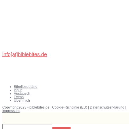
BibleBites
Michael König
Schönbronner Weg 47
72218 Wildberg
info[at]biblebites.de
Bibellesepläne
Input
Austausch
Extras
Über mich
Copyright 2023 - biblebites.de |
Cookie-Richtlinie (EU)
|
Datenschutzerklärung
|
Impressum