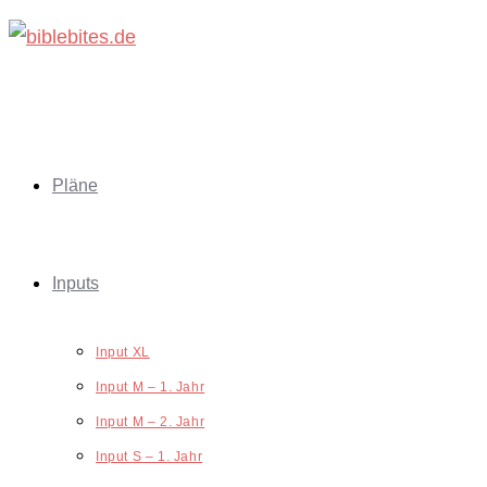
Zum
Inhalt
springen
Pläne
Inputs
Input XL
Input M – 1. Jahr
Input M – 2. Jahr
Input S – 1. Jahr