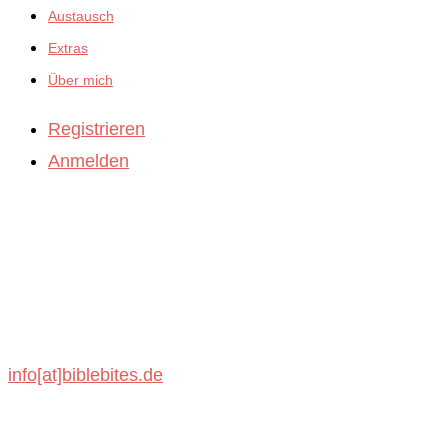
Austausch
Extras
Über mich
Registrieren
Anmelden
BibleBites
Michael König
Schönbronner Weg 47
72218 Wildberg
info[at]biblebites.de