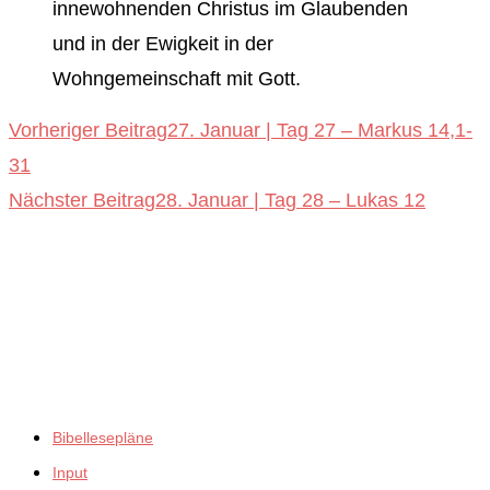
innewohnenden Christus im Glaubenden
und in der Ewigkeit in der
Wohngemeinschaft mit Gott.
Weitere
Vorheriger Beitrag
27. Januar | Tag 27 – Markus 14,1-
31
Artikel
Nächster Beitrag
28. Januar | Tag 28 – Lukas 12
ansehen
empfiehlt:
Bibellesepläne
Input