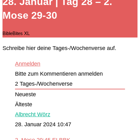
28. Januar | Tag 28 – 2.
durchsuchen
Mose 29-30
BibleBites XL
Schreibe hier deine Tages-/Wochenverse auf.
Anmelden
Bitte zum Kommentieren anmelden
2
Tages-/Wochenverse
Neueste
Älteste
Albrecht Wörz
28. Januar 2024 10:47
‭‭2. Mose‬ ‭29:45‬ ‭ELBBK‬‬