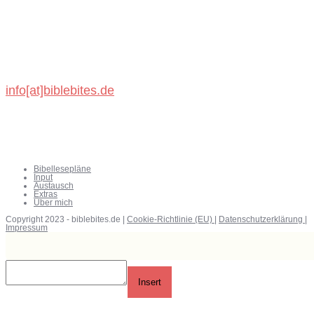
Michael König
Schönbronner Weg 47
72218 Wildberg
info[at]biblebites.de
Bibellesepläne
Input
Austausch
Extras
Über mich
Copyright 2023 - biblebites.de |
Cookie-Richtlinie (EU)
|
Datenschutzerklärung
|
Impressum
Insert