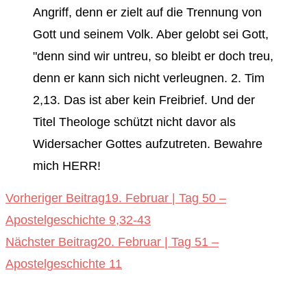
Angriff, denn er zielt auf die Trennung von
Gott und seinem Volk. Aber gelobt sei Gott,
"denn sind wir untreu, so bleibt er doch treu,
denn er kann sich nicht verleugnen. 2. Tim
2,13. Das ist aber kein Freibrief. Und der
Titel Theologe schützt nicht davor als
Widersacher Gottes aufzutreten. Bewahre
mich HERR!
Weitere
Vorheriger Beitrag
19. Februar | Tag 50 –
Apostelgeschichte 9,32-43
Artikel
Nächster Beitrag
20. Februar | Tag 51 –
ansehen
Apostelgeschichte 11