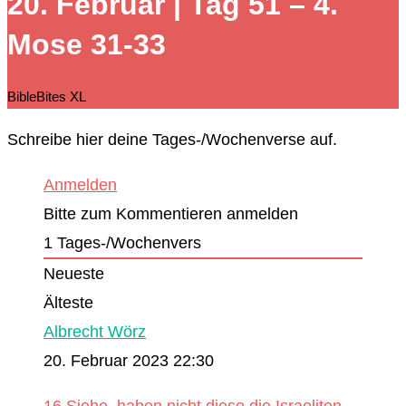
20. Februar | Tag 51 – 4.
durchsuchen
Mose 31-33
BibleBites XL
Schreibe hier deine Tages-/Wochenverse auf.
Anmelden
Bitte zum Kommentieren anmelden
1
Tages-/Wochenvers
Neueste
Älteste
Albrecht Wörz
20. Februar 2023 22:30
16 Siehe, haben nicht diese die Israeliten