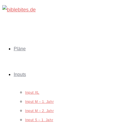
Zum
Inhalt
springen
Pläne
Inputs
Input XL
Input M – 1. Jahr
Input M – 2. Jahr
Input S – 1. Jahr