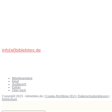
BibleBites
Michael König
Schönbronner Weg 47
72218 Wildberg
info[at]biblebites.de
Bibellesepläne
Input
Austausch
Extras
Über mich
Copyright 2023 - biblebites.de |
Cookie-Richtlinie (EU)
|
Datenschutzerklärung
|
Impressum