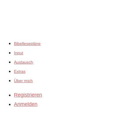
empfiehlt:
Bibellesepläne
Input
Austausch
Extras
Über mich
Registrieren
Anmelden
BibleBites