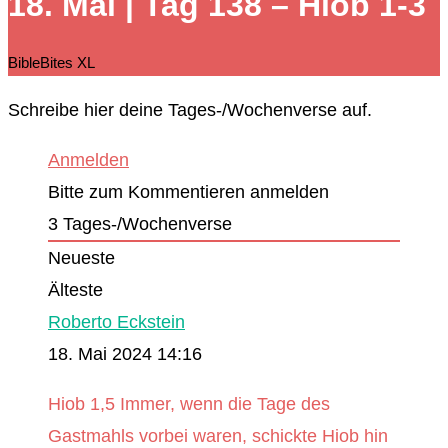
18. Mai | Tag 138 – Hiob 1-3
durchsuchen
BibleBites XL
Schreibe hier deine Tages-/Wochenverse auf.
Anmelden
Bitte zum Kommentieren anmelden
3
Tages-/Wochenverse
Neueste
Älteste
Roberto Eckstein
18. Mai 2024 14:16
Hiob 1,5 Immer, wenn die Tage des
Gastmahls vorbei waren, schickte Hiob hin