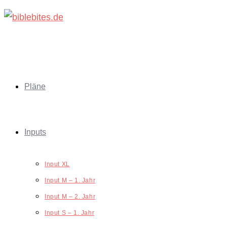
Zum
Inhalt
springen
Pläne
Inputs
Input XL
Input M – 1. Jahr
Input M – 2. Jahr
Input S – 1. Jahr