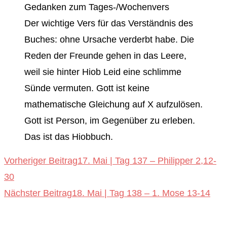
Gedanken zum Tages-/Wochenvers
Der wichtige Vers für das Verständnis des
Buches: ohne Ursache verderbt habe. Die
Reden der Freunde gehen in das Leere,
weil sie hinter Hiob Leid eine schlimme
Sünde vermuten. Gott ist keine
mathematische Gleichung auf X aufzulösen.
Gott ist Person, im Gegenüber zu erleben.
Das ist das Hiobbuch.
Weitere
Vorheriger Beitrag
17. Mai | Tag 137 – Philipper 2,12-
30
Artikel
Nächster Beitrag
18. Mai | Tag 138 – 1. Mose 13-14
ansehen