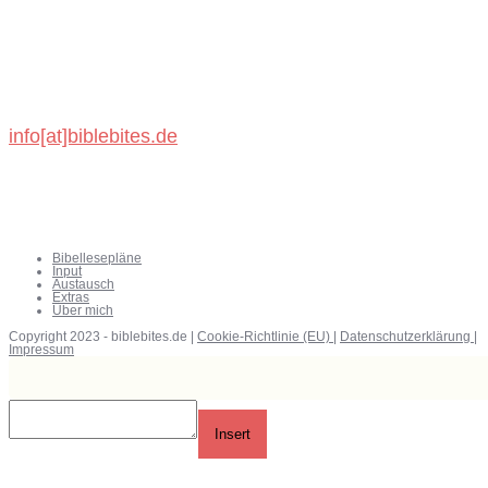
Michael König
Schönbronner Weg 47
72218 Wildberg
info[at]biblebites.de
Bibellesepläne
Input
Austausch
Extras
Über mich
Copyright 2023 - biblebites.de |
Cookie-Richtlinie (EU)
|
Datenschutzerklärung
|
Impressum
Insert