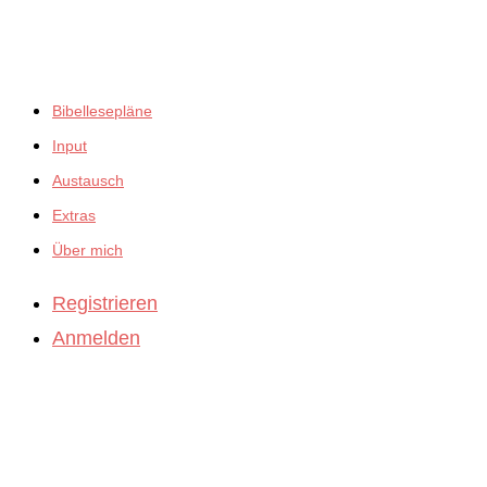
empfiehlt:
Bibellesepläne
Input
Austausch
Extras
Über mich
Registrieren
Anmelden
BibleBites
Michael König
Schönbronner Weg 47