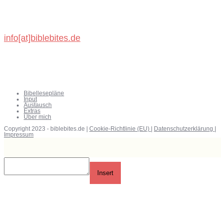
72218 Wildberg
info[at]biblebites.de
Bibellesepläne
Input
Austausch
Extras
Über mich
Copyright 2023 - biblebites.de |
Cookie-Richtlinie (EU)
|
Datenschutzerklärung
|
Impressum
Insert