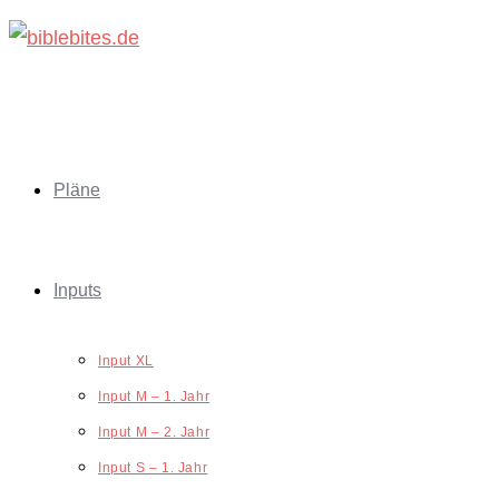
Zum
Inhalt
springen
Pläne
Inputs
Input XL
Input M – 1. Jahr
Input M – 2. Jahr
Input S – 1. Jahr