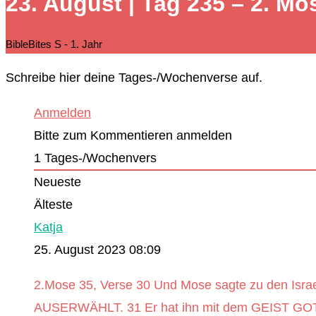
23. August | Tag 235 – 2. Mo
durchsuchen
BibleBites S - 1. Jahr
Schreibe hier deine Tages-/Wochenverse auf.
Anmelden
Bitte zum Kommentieren anmelden
1
Tages-/Wochenvers
Neueste
Älteste
Katja
25. August 2023 08:09
2.Mose 35, Verse 30 Und Mose sagte zu den Isra
AUSERWÄHLT. 31 Er hat ihn mit dem GEIST GOTT