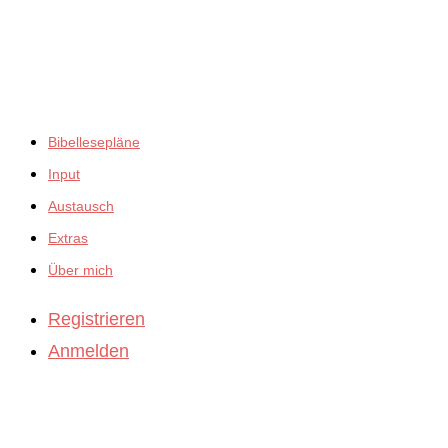
empfiehlt:
Bibellesepläne
Input
Austausch
Extras
Über mich
Registrieren
Anmelden
BibleBites