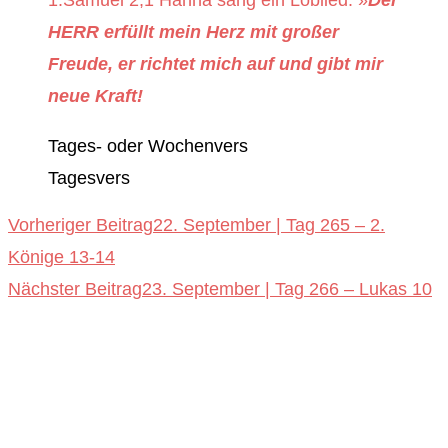
HERR erfüllt mein Herz mit großer
Freude, er richtet mich auf und gibt mir
neue Kraft!
Tages- oder Wochenvers
Tagesvers
Weitere
Vorheriger Beitrag
22. September | Tag 265 – 2.
Könige 13-14
Artikel
Nächster Beitrag
23. September | Tag 266 – Lukas 10
ansehen
empfiehlt: