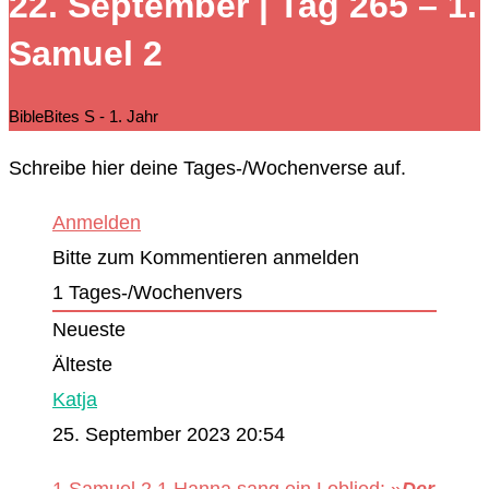
22. September | Tag 265 – 1.
durchsuchen
Samuel 2
BibleBites S - 1. Jahr
Schreibe hier deine Tages-/Wochenverse auf.
Anmelden
Bitte zum Kommentieren anmelden
1
Tages-/Wochenvers
Neueste
Älteste
Katja
25. September 2023 20:54
1.Samuel 2,1 Hanna sang ein Loblied: »
Der