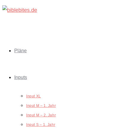
Zum
Inhalt
springen
Pläne
Inputs
Input XL
Input M – 1. Jahr
Input M – 2. Jahr
Input S – 1. Jahr