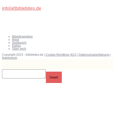
info[at]biblebites.de
Bibellesepläne
Input
Austausch
Extras
Über mich
Copyright 2023 - biblebites.de |
Cookie-Richtlinie (EU)
|
Datenschutzerklärung
|
Impressum
Insert