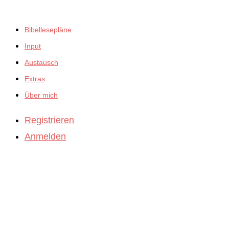
Bibellesepläne
Input
Austausch
Extras
Über mich
Registrieren
Anmelden
BibleBites
Michael König
Schönbronner Weg 47
72218 Wildberg