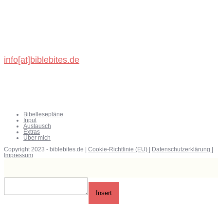
Michael König
Schönbronner Weg 47
72218 Wildberg
info[at]biblebites.de
Bibellesepläne
Input
Austausch
Extras
Über mich
Copyright 2023 - biblebites.de |
Cookie-Richtlinie (EU)
|
Datenschutzerklärung
|
Impressum
Insert