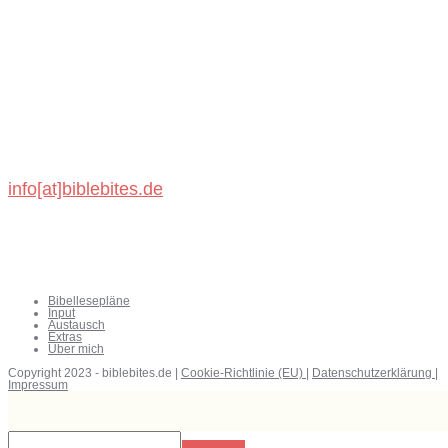
BibleBites
Michael König
Schönbronner Weg 47
72218 Wildberg
info[at]biblebites.de
Bibellesepläne
Input
Austausch
Extras
Über mich
Copyright 2023 - biblebites.de |
Cookie-Richtlinie (EU)
|
Datenschutzerklärung
|
Impressum