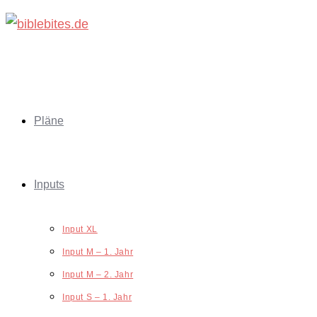
Zum
Inhalt
springen
Pläne
Inputs
Input XL
Input M – 1. Jahr
Input M – 2. Jahr
Input S – 1. Jahr