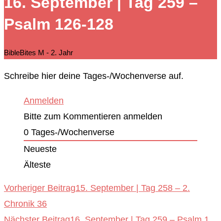
16. September | Tag 259 –
durchsuchen
Psalm 126-128
BibleBites M - 2. Jahr
Schreibe hier deine Tages-/Wochenverse auf.
Anmelden
Bitte zum Kommentieren anmelden
0
Tages-/Wochenverse
Neueste
Älteste
Weitere
Vorheriger Beitrag
15. September | Tag 258 – 2.
Chronik 36
Artikel
Nächster Beitrag
16. September | Tag 259 – Psalm 1