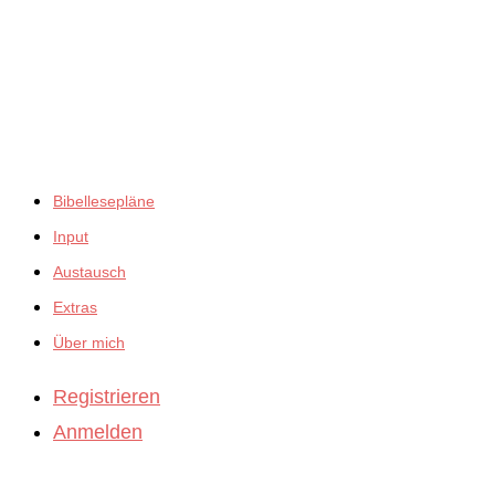
ansehen
empfiehlt:
Bibellesepläne
Input
Austausch
Extras
Über mich
Registrieren
Anmelden
BibleBites