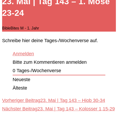
23. Mai | Tag 143 – 1. Mose
durchsuchen
23-24
BibleBites M - 1. Jahr
Schreibe hier deine Tages-/Wochenverse auf.
Anmelden
Bitte zum Kommentieren anmelden
0
Tages-/Wochenverse
Neueste
Älteste
Weitere
Vorheriger Beitrag
23. Mai | Tag 143 – Hiob 30-34
Nächster Beitrag
23. Mai | Tag 143 – Kolosser 1,15-29
Artikel