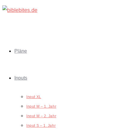
Zum
Inhalt
springen
Pläne
Inputs
Input XL
Input M – 1. Jahr
Input M – 2. Jahr
Input S – 1. Jahr