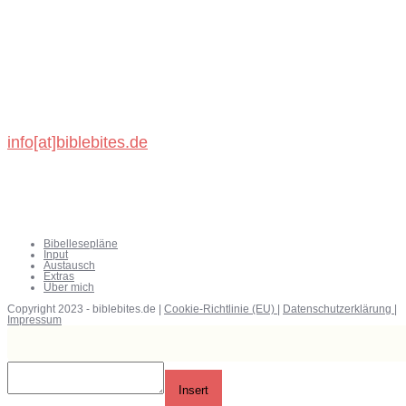
Michael König
Schönbronner Weg 47
72218 Wildberg
info[at]biblebites.de
Bibellesepläne
Input
Austausch
Extras
Über mich
Copyright 2023 - biblebites.de |
Cookie-Richtlinie (EU)
|
Datenschutzerklärung
|
Impressum
Insert