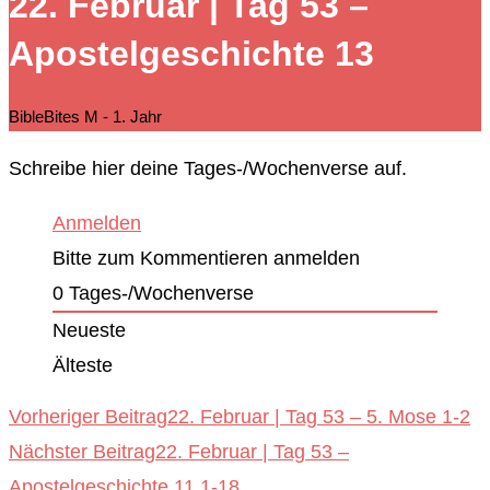
22. Februar | Tag 53 –
durchsuchen
Apostelgeschichte 13
BibleBites M - 1. Jahr
Schreibe hier deine Tages-/Wochenverse auf.
Anmelden
Bitte zum Kommentieren anmelden
0
Tages-/Wochenverse
Neueste
Älteste
Weitere
Vorheriger Beitrag
22. Februar | Tag 53 – 5. Mose 1-2
Nächster Beitrag
22. Februar | Tag 53 –
Artikel
Apostelgeschichte 11,1-18