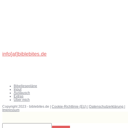
BibleBites
Michael König
Schönbronner Weg 47
72218 Wildberg
info[at]biblebites.de
Bibellesepläne
Input
Austausch
Extras
Über mich
Copyright 2023 - biblebites.de |
Cookie-Richtlinie (EU)
|
Datenschutzerklärung
|
Impressum