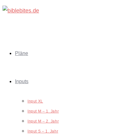
Zum
Inhalt
springen
Pläne
Inputs
Input XL
Input M – 1. Jahr
Input M – 2. Jahr
Input S – 1. Jahr