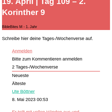
19. April | Tag 109 – 2.
durchsuchen
Korinther 9
BibleBites M - 1. Jahr
Schreibe hier deine Tages-/Wochenverse auf.
Anmelden
Bitte zum Kommentieren anmelden
2
Tages-/Wochenverse
Neueste
Älteste
Ute Böttner
8. Mai 2023 00:53
Er teilt mit vollen Händen aus und