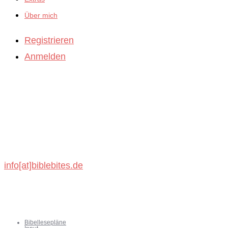
Über mich
Registrieren
Anmelden
BibleBites
Michael König
Schönbronner Weg 47
72218 Wildberg
info[at]biblebites.de
Bibellesepläne