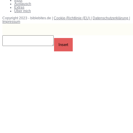
Input
Austausch
Extras
Über mich
Copyright 2023 - biblebites.de |
Cookie-Richtlinie (EU)
|
Datenschutzerklärung
|
Impressum
Insert