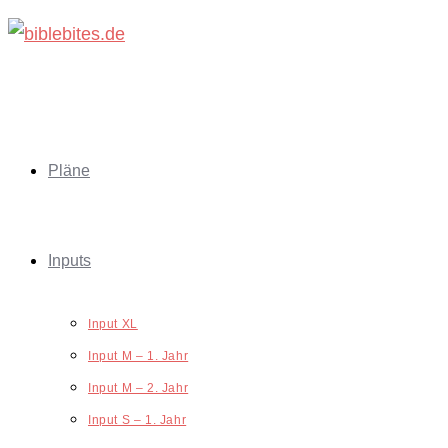
Zum
Inhalt
springen
Pläne
Inputs
Input XL
Input M – 1. Jahr
Input M – 2. Jahr
Input S – 1. Jahr