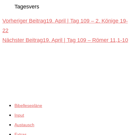
Tagesvers
Weitere
Vorheriger Beitrag
19. April | Tag 109 – 2. Könige 19-
22
Artikel
Nächster Beitrag
19. April | Tag 109 – Römer 11,1-10
ansehen
empfiehlt:
Bibellesepläne
Input
Austausch
Extras