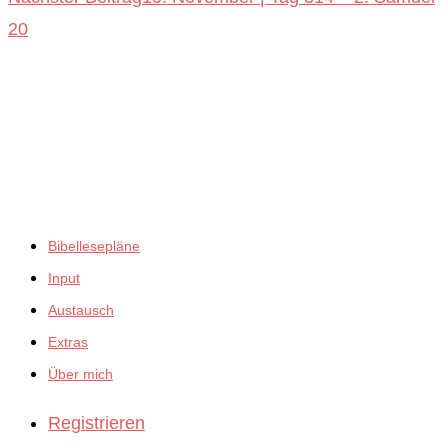
ansehen
20
empfiehlt:
Bibellesepläne
Input
Austausch
Extras
Über mich
Registrieren