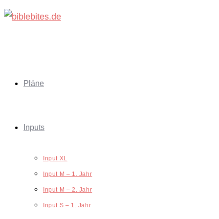
Zum
Inhalt
springen
Pläne
Inputs
Input XL
Input M – 1. Jahr
Input M – 2. Jahr
Input S – 1. Jahr