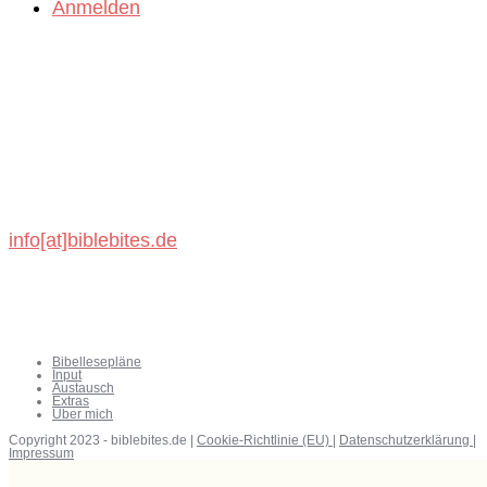
Anmelden
BibleBites
Michael König
Schönbronner Weg 47
72218 Wildberg
info[at]biblebites.de
Bibellesepläne
Input
Austausch
Extras
Über mich
Copyright 2023 - biblebites.de |
Cookie-Richtlinie (EU)
|
Datenschutzerklärung
|
Impressum