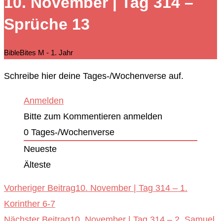
10. November | Tag 314 –
durchsuchen
Sprüche 13
BibleBites M - 1. Jahr
Schreibe hier deine Tages-/Wochenverse auf.
Anmelden
Bitte zum Kommentieren anmelden
0
Tages-/Wochenverse
Neueste
Älteste
Weitere
Vorheriger Beitrag
10. November | Tag 314 – 1.
Korinther 6-7
Artikel
Nächster Beitrag
10. November | Tag 314 – 2. Samuel